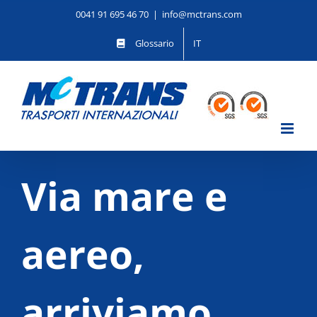
Salta
0041 91 695 46 70
|
info@mctrans.com
al
contenuto
Glossario
IT
Via mare e
aereo,
arriviamo