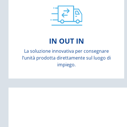
SCOPRI DI PIÙ
movimentazione elettro idrauliche brevettate.
base del sistema, soluzioni di
l’unità prodotta fino al luogo di impiego: alla
trasporto merce, concepita per consegnare
IN OUT IN
InOutIn è la soluzione innovativa per il
La soluzione innovativa per consegnare
IN OUT IN
l’unità prodotta direttamente sul luogo di
impiego.