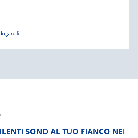
 Trans ha sviluppato un modo semplice e sicuro di
 doganali.
h
ULENTI SONO AL TUO FIANCO NEI