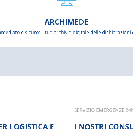
gestire l’archiviazione digitale delle dichiarazioni doganali.
ettronica di tutte le decisioni di imposizione dell’importazione, Mc
ARCHIMEDE
ARCHIMEDE
mmediato e sicuro: il tuo archivio digitale delle dichiarazioni
SERVIZIO EMERGENZE 24
ER LOGISTICA E
I NOSTRI CONS