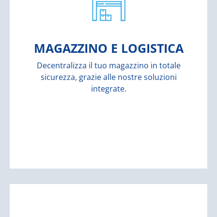
esperienza nell’ambito di stoccaggio e
da personale qualificato e con pluriennale
primo livello: 16’000 mq organizzati e gestiti
Ai nostri clienti offriamo infrastrutture di
MAGAZZINO E LOGISTICA
LOGISTICA
Decentralizza il tuo magazzino in totale
sicurezza, grazie alle nostre soluzioni
MAGAZZINO E
integrate.