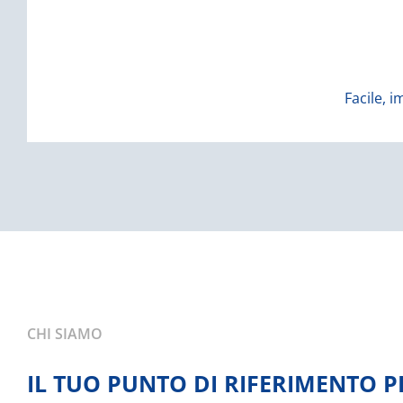
A fronte dell’obbligo legale di archiviazione el
Facile, i
CHI SIAMO
IL TUO PUNTO DI RIFERIMENTO P