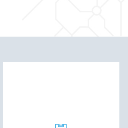
SCOPRI DI PIÙ
10 anni.
imposizione e consultazione degli stessi per
l’archiviazione elettronica dei documenti di
della dichiarazione doganale, garantendo
documenti di scorta, fino all’espletamento