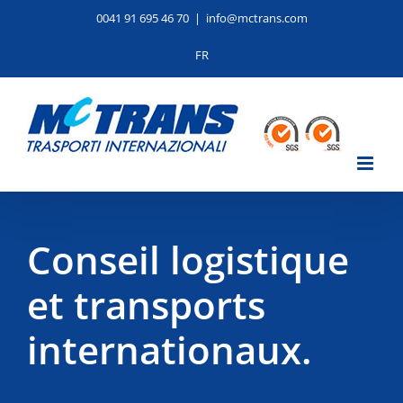
Skip
0041 91 695 46 70
|
info@mctrans.com
to
content
FR
Conseil logistique
et transports
internationaux.