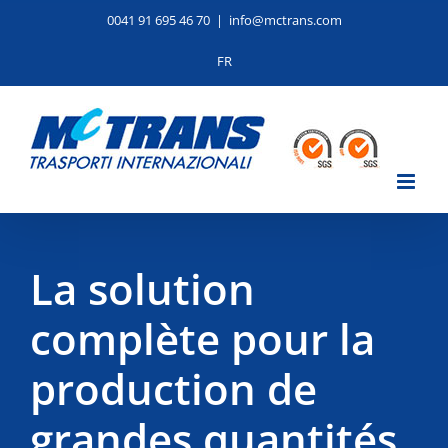
Skip
0041 91 695 46 70
|
info@mctrans.com
to
content
FR
La solution
complète pour la
production de
grandes quantités