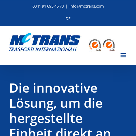
Skip
0041 91 695 46 70
|
info@mctrans.com
to
content
DE
Die innovative
Lösung, um die
hergestellte
Einheit direkt an